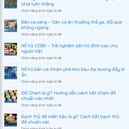
Vàng
Thể
chơi luôn thắng
tại
Maya
Bỏ
VZ99
ở
Chức năng bình luận bị tắt
–
Lỡ
Hướng
Cách
Tại
dẫn
Bắn cá xèng – Săn cá ăn thưởng thả ga, đổi quà
Chơi
VZ99
cách
và
không ngừng
chơi
Bí
ở
Chức năng bình luận bị tắt
Baccarat
Quyết
Bắn
và
Thắng
cá
Nổ hũ VZ88 – Trải nghiệm săn hũ đỉnh cao cho
kinh
Lớn
xèng
nghiệm
người Việt
–
chơi
ở
Chức năng bình luận bị tắt
Săn
luôn
Nổ
cá
thắng
hũ
Nổ hũ bắn cá: Khám phá kho báu đại dương đầy bí
ăn
VZ88
thưởng
ẩn
–
thả
ở
Chức năng bình luận bị tắt
Trải
ga,
Nổ
nghiệm
đổi
hũ
Đề Chạm là gì? Hướng dẫn cách bắt chạm đề
săn
quà
bắn
hũ
chuẩn xác nhất
không
cá:
đỉnh
ngừng
ở
Chức năng bình luận bị tắt
Khám
cao
Đề
phá
cho
Chạm
Bạch thủ đề miền bắc là gì? Cách bắt bạch thủ
kho
người
là
báu
đề chuẩn xác
Việt
gì?
đại
ở
Chức năng bình luận bị tắt