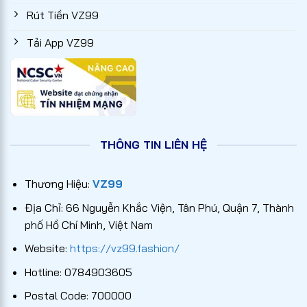
Rút Tiền VZ99
Tải App VZ99
THÔNG TIN LIÊN HỆ
Thương Hiệu:
VZ99
Địa Chỉ: 66 Nguyễn Khắc Viện, Tân Phú, Quận 7, Thành
phố Hồ Chí Minh, Việt Nam
Website:
https://vz99.fashion/
Hotline: 0784903605
Postal Code: 700000