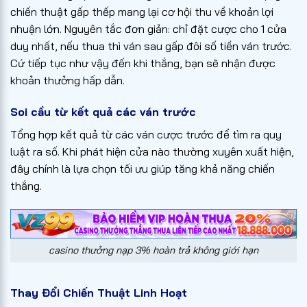
chiến thuật gấp thếp mang lại cơ hội thu về khoản lợi
nhuận lớn. Nguyên tắc đơn giản: chỉ đặt cược cho 1 cửa
duy nhất, nếu thua thì ván sau gấp đôi số tiền ván trước.
Cứ tiếp tục như vậy đến khi thắng, bạn sẽ nhận được
khoản thưởng hấp dẫn.
Soi cầu từ kết quả các ván trước
Tổng hợp kết quả từ các ván cược trước để tìm ra quy
luật ra số. Khi phát hiện cửa nào thường xuyên xuất hiện,
đây chính là lựa chọn tối ưu giúp tăng khả năng chiến
thắng.
casino thưởng nạp 3% hoàn trả không giới hạn
Thay Đổi Chiến Thuật Linh Hoạt