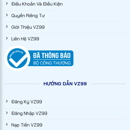
Điều Khoản Và Điều Kiện
Quyền Riêng Tư
Giới Thiệu VZ99
Liên Hệ VZ99
HƯỚNG DẪN VZ99
Đăng Ký VZ99
Đăng Nhập VZ99
Nạp Tiền VZ99