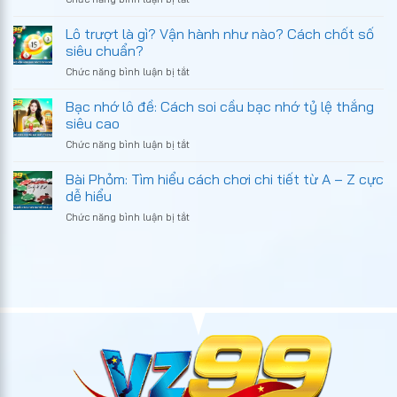
Hướng
dương
Bạch
dẫn
đầy
thủ
Lô trượt là gì? Vận hành như nào? Cách chốt số
cách
bí
đề
bắt
siêu chuẩn?
ẩn
miền
chạm
ở
Chức năng bình luận bị tắt
bắc
đề
Lô
là
chuẩn
trượt
Bạc nhớ lô đề: Cách soi cầu bạc nhớ tỷ lệ thắng
gì?
xác
là
Cách
siêu cao
nhất
gì?
bắt
ở
Chức năng bình luận bị tắt
Vận
bạch
Bạc
hành
thủ
nhớ
Bài Phỏm: Tìm hiểu cách chơi chi tiết từ A – Z cực
như
đề
lô
nào?
dễ hiểu
chuẩn
đề:
Cách
xác
ở
Chức năng bình luận bị tắt
Cách
chốt
Bài
soi
số
Phỏm:
cầu
siêu
Tìm
bạc
chuẩn?
hiểu
nhớ
cách
tỷ
chơi
lệ
chi
thắng
tiết
siêu
từ
cao
A
–