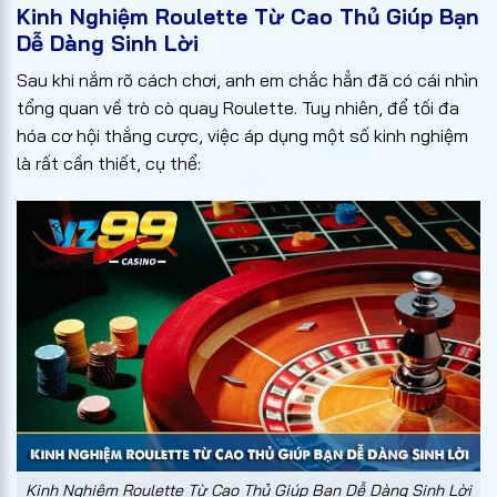
Kinh Nghiệm Roulette Từ Cao Thủ Giúp Bạn
Dễ Dàng Sinh Lời
Sau khi nắm rõ cách chơi, anh em chắc hẳn đã có cái nhìn
tổng quan về trò cò quay Roulette. Tuy nhiên, để tối đa
hóa cơ hội thắng cược, việc áp dụng một số kinh nghiệm
là rất cần thiết, cụ thể:
Kinh Nghiệm Roulette Từ Cao Thủ Giúp Bạn Dễ Dàng Sinh Lời