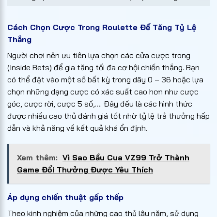
Cách Chọn Cược Trong Roulette Để Tăng Tỷ Lệ
Thắng
Người chơi nên ưu tiên lựa chọn các cửa cược trong
(Inside Bets) để gia tăng tối đa cơ hội chiến thắng. Bạn
có thể đặt vào một số bất kỳ trong dãy 0 – 36 hoặc lựa
chọn những dạng cược có xác suất cao hơn như cược
góc, cược rời, cược 5 số,…. Đây đều là các hình thức
được nhiều cao thủ đánh giá tốt nhờ tỷ lệ trả thưởng hấp
dẫn và khả năng về kết quả khá ổn định.
Xem thêm:
Vì Sao Bầu Cua VZ99 Trở Thành
Game Đổi Thưởng Được Yêu Thích
Áp dụng chiến thuật gấp thếp
Theo kinh nghiệm của những cao thủ lâu năm, sử dụng