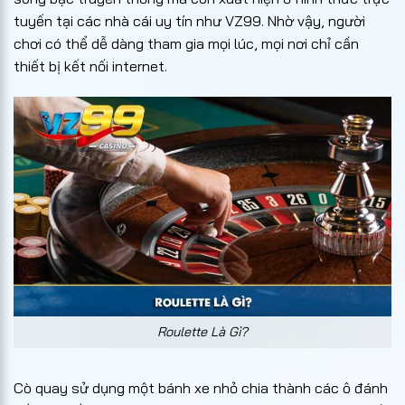
tuyến tại các nhà cái uy tín như VZ99. Nhờ vậy, người
chơi có thể dễ dàng tham gia mọi lúc, mọi nơi chỉ cần
thiết bị kết nối internet.
Roulette Là Gì?
Cò quay sử dụng một bánh xe nhỏ chia thành các ô đánh