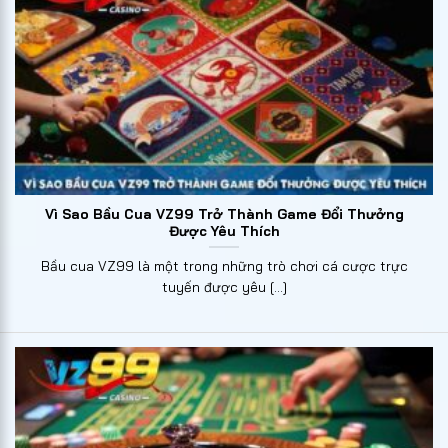
Vì Sao Bầu Cua VZ99 Trở Thành Game Đổi Thưởng
Được Yêu Thích
Bầu cua VZ99 là một trong những trò chơi cá cược trực
tuyến được yêu [...]