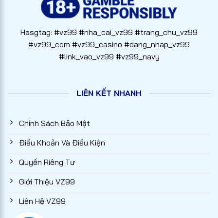
Hasgtag: #vz99 #nha_cai_vz99 #trang_chu_vz99
#vz99_com #vz99_casino #dang_nhap_vz99
#link_vao_vz99 #vz99_navy
LIÊN KẾT NHANH
Chính Sách Bảo Mật
Điều Khoản Và Điều Kiện
Quyền Riêng Tư
Giới Thiệu VZ99
Liên Hệ VZ99