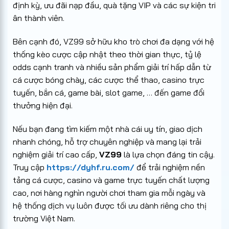
định kỳ, ưu đãi nạp đầu, quà tặng VIP và các sự kiện tri
ân thành viên.
Bên cạnh đó, VZ99 sở hữu kho trò chơi đa dạng với hệ
thống kèo cược cập nhật theo thời gian thực, tỷ lệ
odds cạnh tranh và nhiều sản phẩm giải trí hấp dẫn từ
cá cược bóng chày, các cược thể thao, casino trực
tuyến, bắn cá, game bài, slot game, … đến game đổi
thưởng hiện đại.
Nếu bạn đang tìm kiếm một nhà cái uy tín, giao dịch
nhanh chóng, hỗ trợ chuyên nghiệp và mang lại trải
nghiệm giải trí cao cấp,
VZ99
là lựa chọn đáng tin cậy.
Truy cập
https://dyhf.ru.com/
để trải nghiệm nền
tảng cá cược, casino và game trực tuyến chất lượng
cao, nơi hàng nghìn người chơi tham gia mỗi ngày và
hệ thống dịch vụ luôn được tối ưu dành riêng cho thị
trường Việt Nam.