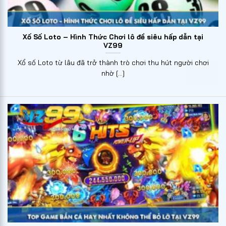
Xố Số Loto – Hình Thức Chơi lô đề siêu hấp dẫn tại
VZ99
Xổ số Loto từ lâu đã trở thành trò chơi thu hút người chơi
nhờ [...]