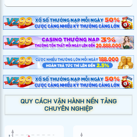
QUY CÁCH VẬN HÀNH NỀN TẢNG
CHUYÊN NGHIỆP