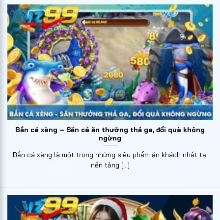
Bắn cá xèng – Săn cá ăn thưởng thả ga, đổi quà không
ngừng
Bắn cá xèng là một trong những siêu phẩm ăn khách nhất tại
nền tảng [...]