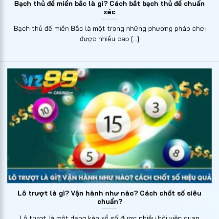
Bạch thủ đề miền bắc là gì? Cách bắt bạch thủ đề chuẩn
xác
Bạch thủ đề miền Bắc là một trong những phương pháp chơi
được nhiều cao [...]
Lô trượt là gì? Vận hành như nào? Cách chốt số siêu
chuẩn?
Lô trượt là một dạng kèo xổ số được nhiều hội viên quan