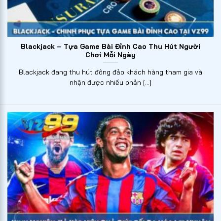
Blackjack – Tựa Game Bài Đỉnh Cao Thu Hút Người
Chơi Mỗi Ngày
Blackjack đang thu hút đông đảo khách hàng tham gia và
nhận được nhiều phản [...]