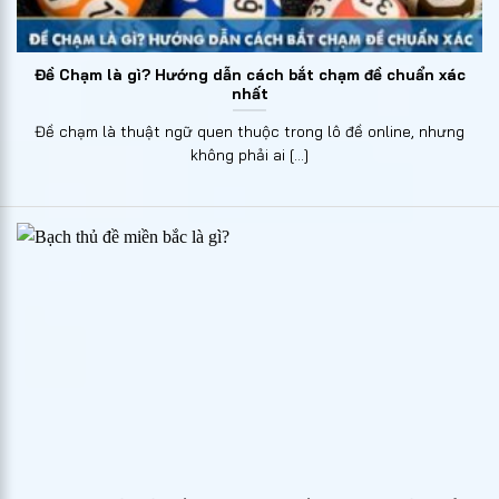
Đề Chạm là gì? Hướng dẫn cách bắt chạm đề chuẩn xác
nhất
Đề chạm là thuật ngữ quen thuộc trong lô đề online, nhưng
không phải ai [...]