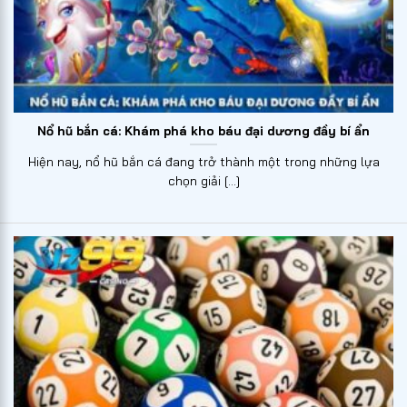
Nổ hũ bắn cá: Khám phá kho báu đại dương đầy bí ẩn
Hiện nay, nổ hũ bắn cá đang trở thành một trong những lựa
chọn giải [...]