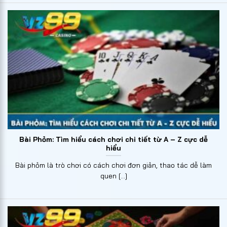
Bài Phỏm: Tìm hiểu cách chơi chi tiết từ A – Z cực dễ
hiểu
Bài phỏm là trò chơi có cách chơi đơn giản, thao tác dễ làm
quen [...]