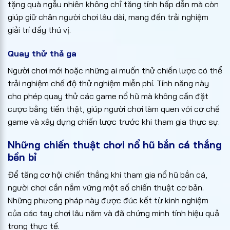
tặng quà ngẫu nhiên không chỉ tăng tính hấp dẫn mà còn
giúp giữ chân người chơi lâu dài, mang đến trải nghiệm
giải trí đầy thú vị.
Quay thử thả ga
Người chơi mới hoặc những ai muốn thử chiến lược có thể
trải nghiệm chế độ thử nghiệm miễn phí. Tính năng này
cho phép quay thử các game nổ hũ mà không cần đặt
cược bằng tiền thật, giúp người chơi làm quen với cơ chế
game và xây dựng chiến lược trước khi tham gia thực sự.
Những chiến thuật chơi nổ hũ bắn cá thắng
bền bỉ
Để tăng cơ hội chiến thắng khi tham gia nổ hũ bắn cá,
người chơi cần nắm vững một số chiến thuật cơ bản.
Những phương pháp này được đúc kết từ kinh nghiệm
của các tay chơi lâu năm và đã chứng minh tính hiệu quả
trong thực tế.