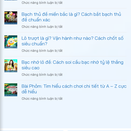
ở
Chức năng bình luận bị tắt
Khám
cao
Đề
phá
cho
Chạm
Bạch thủ đề miền bắc là gì? Cách bắt bạch thủ
kho
người
là
báu
đề chuẩn xác
Việt
gì?
đại
ở
Chức năng bình luận bị tắt
Hướng
dương
Bạch
dẫn
đầy
thủ
Lô trượt là gì? Vận hành như nào? Cách chốt số
cách
bí
đề
bắt
siêu chuẩn?
ẩn
miền
chạm
ở
Chức năng bình luận bị tắt
bắc
đề
Lô
là
chuẩn
trượt
Bạc nhớ lô đề: Cách soi cầu bạc nhớ tỷ lệ thắng
gì?
xác
là
Cách
siêu cao
nhất
gì?
bắt
ở
Chức năng bình luận bị tắt
Vận
bạch
Bạc
hành
thủ
nhớ
Bài Phỏm: Tìm hiểu cách chơi chi tiết từ A – Z cực
như
đề
lô
nào?
dễ hiểu
chuẩn
đề:
Cách
xác
ở
Chức năng bình luận bị tắt
Cách
chốt
Bài
soi
số
Phỏm:
cầu
siêu
Tìm
bạc
chuẩn?
hiểu
nhớ
cách
tỷ
chơi
lệ