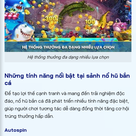
Hệ thống thưởng đa dạng nhiều lựa chọn
Những tính năng nổi bật tại sảnh nổ hũ bắn
cá
Để tạo lợi thế cạnh tranh và mang đến trải nghiệm độc
đáo, nổ hũ bắn cá đã phát triển nhiều tính năng đặc biệt,
giúp người chơi tương tác dễ dàng đồng thời tăng cơ hội
trúng thưởng hấp dẫn.
Autospin