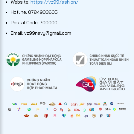
Website:
https://vz99.fashion/
Hotline: 0784903605
Postal Code: 700000
Email:
vz99navy@gmail.com