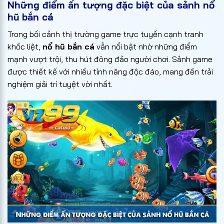
Những điểm ấn tượng đặc biệt của sảnh nổ
hũ bắn cá
Trong bối cảnh thị trường game trực tuyến cạnh tranh
khốc liệt,
nổ hũ bắn cá
vẫn nổi bật nhờ những điểm
mạnh vượt trội, thu hút đông đảo người chơi. Sảnh game
được thiết kế với nhiều tính năng độc đáo, mang đến trải
nghiệm giải trí tuyệt vời nhất.