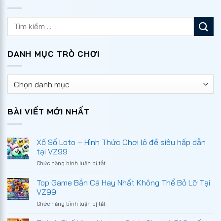
DANH MỤC TRÒ CHƠI
Danh
mục
trò
BÀI VIẾT MỚI NHẤT
chơi
Xố Số Loto – Hình Thức Chơi lô đề siêu hấp dẫn
tại VZ99
ở
Chức năng bình luận bị tắt
Xố
Số
Top Game Bắn Cá Hay Nhất Không Thể Bỏ Lỡ Tại
Loto
VZ99
–
ở
Chức năng bình luận bị tắt
Hình
Top
Thức
Game