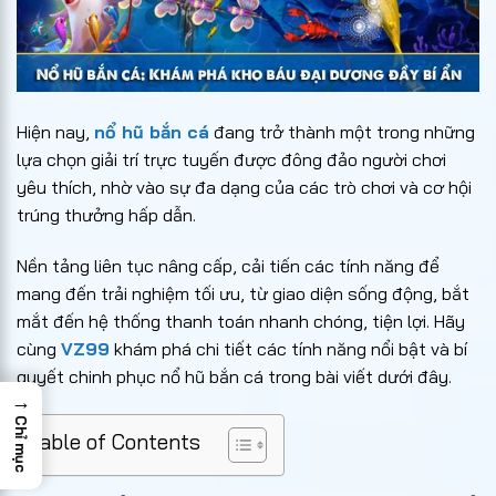
Hiện nay,
nổ hũ bắn cá
đang trở thành một trong những
lựa chọn giải trí trực tuyến được đông đảo người chơi
yêu thích, nhờ vào sự đa dạng của các trò chơi và cơ hội
trúng thưởng hấp dẫn.
Nền tảng liên tục nâng cấp, cải tiến các tính năng để
mang đến trải nghiệm tối ưu, từ giao diện sống động, bắt
mắt đến hệ thống thanh toán nhanh chóng, tiện lợi. Hãy
cùng
VZ99
khám phá chi tiết các tính năng nổi bật và bí
quyết chinh phục nổ hũ bắn cá trong bài viết dưới đây.
→
Chỉ mục
Table of Contents