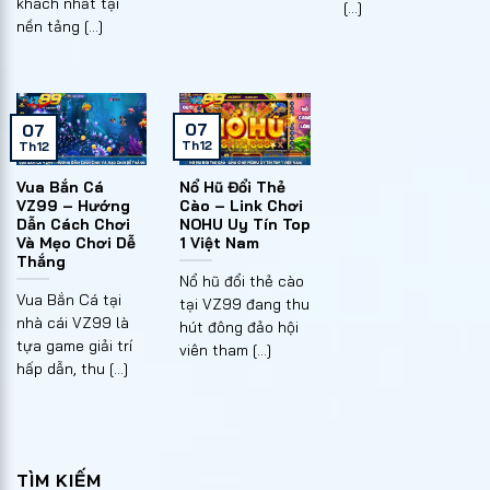
khách nhất tại
[...]
nền tảng [...]
07
07
Th12
Th12
Vua Bắn Cá
Nổ Hũ Đổi Thẻ
VZ99 – Hướng
Cào – Link Chơi
Dẫn Cách Chơi
NOHU Uy Tín Top
Và Mẹo Chơi Dễ
1 Việt Nam
Thắng
Nổ hũ đổi thẻ cào
Vua Bắn Cá tại
tại VZ99 đang thu
nhà cái VZ99 là
hút đông đảo hội
tựa game giải trí
viên tham [...]
hấp dẫn, thu [...]
TÌM KIẾM