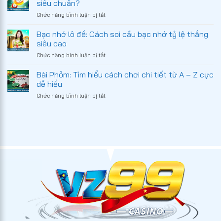
bắt
siêu chuẩn?
ẩn
miền
chạm
ở
Chức năng bình luận bị tắt
bắc
đề
Lô
là
chuẩn
trượt
Bạc nhớ lô đề: Cách soi cầu bạc nhớ tỷ lệ thắng
gì?
xác
là
Cách
siêu cao
nhất
gì?
bắt
ở
Chức năng bình luận bị tắt
Vận
bạch
Bạc
hành
thủ
nhớ
Bài Phỏm: Tìm hiểu cách chơi chi tiết từ A – Z cực
như
đề
lô
nào?
dễ hiểu
chuẩn
đề:
Cách
xác
ở
Chức năng bình luận bị tắt
Cách
chốt
Bài
soi
số
Phỏm:
cầu
siêu
Tìm
bạc
chuẩn?
hiểu
nhớ
cách
tỷ
chơi
lệ
chi
thắng
tiết
siêu
từ
cao
A
–
Z
cực
dễ
hiểu