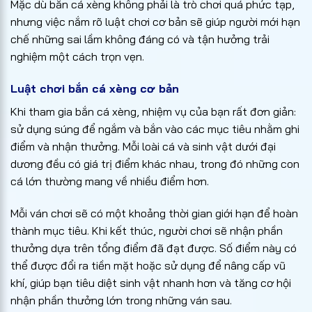
Mặc dù bắn cá xèng không phải là trò chơi quá phức tạp,
nhưng việc nắm rõ luật chơi cơ bản sẽ giúp người mới hạn
chế những sai lầm không đáng có và tận hưởng trải
nghiệm một cách trọn vẹn.
Luật chơi bắn cá xèng cơ bản
Khi tham gia bắn cá xèng, nhiệm vụ của bạn rất đơn giản:
sử dụng súng để ngắm và bắn vào các mục tiêu nhằm ghi
điểm và nhận thưởng. Mỗi loài cá và sinh vật dưới đại
dương đều có giá trị điểm khác nhau, trong đó những con
cá lớn thường mang về nhiều điểm hơn.
Mỗi ván chơi sẽ có một khoảng thời gian giới hạn để hoàn
thành mục tiêu. Khi kết thúc, người chơi sẽ nhận phần
thưởng dựa trên tổng điểm đã đạt được. Số điểm này có
thể được đổi ra tiền mặt hoặc sử dụng để nâng cấp vũ
khí, giúp bạn tiêu diệt sinh vật nhanh hơn và tăng cơ hội
nhận phần thưởng lớn trong những ván sau.