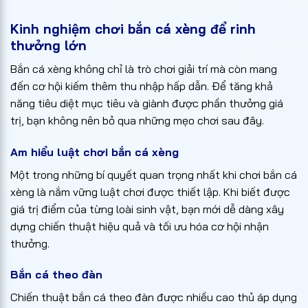
Kinh nghiệm chơi bắn cá xèng để rinh
thưởng lớn
Bắn cá xèng không chỉ là trò chơi giải trí mà còn mang
đến cơ hội kiếm thêm thu nhập hấp dẫn. Để tăng khả
năng tiêu diệt mục tiêu và giành được phần thưởng giá
trị, bạn không nên bỏ qua những mẹo chơi sau đây.
Am hiểu luật chơi bắn cá xèng
Một trong những bí quyết quan trọng nhất khi chơi bắn cá
xèng là nắm vững luật chơi được thiết lập. Khi biết được
giá trị điểm của từng loài sinh vật, bạn mới dễ dàng xây
dựng chiến thuật hiệu quả và tối ưu hóa cơ hội nhận
thưởng.
Bắn cá theo đàn
Chiến thuật bắn cá theo đàn được nhiều cao thủ áp dụng