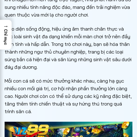
sung nhiều tính năng độc đáo, mang đến trải nghiệm vừa
quen thuộc vừa mới lạ cho người chơi.
→
Giao diện sống động, hiệu ứng âm thanh chân thực và
Chỉ mục
các loài sinh vật đa dạng khiến mỗi màn chơi trở nên đầy
kịch tính và hấp dẫn. Trong trò chơi này, bạn sẽ hóa thân
thành những ngư thủ chuyên nghiệp, trang bị các loại
súng bắn cá hiện đại và săn lùng những sinh vật sâu dưới
đáy đại dương.
Mỗi con cá sẽ có mức thưởng khác nhau, càng hạ gục
nhiều con mồi giá trị, cơ hội nhận phần thưởng lớn càng
cao. Người chơi còn có thể sử dụng các kỹ năng đặc biệt,
tăng thêm tính chiến thuật và sự hứng thú trong quá
trình săn cá.