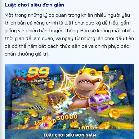
Luật chơi siêu đơn giản
Một trong những lý do quan trọng khiến nhiều người yêu
thích bắn cá xèng chính là luật chơi cực kỳ dễ hiểu, gần
giống với phiên bản truyền thống. Bạn sẽ không mất nhiều
thời gian để làm quen, và ngay từ những lần chơi đầu tiên
đã có thể nắm bắt cách thức săn cá và chinh phục các
phần thưởng giá trị.