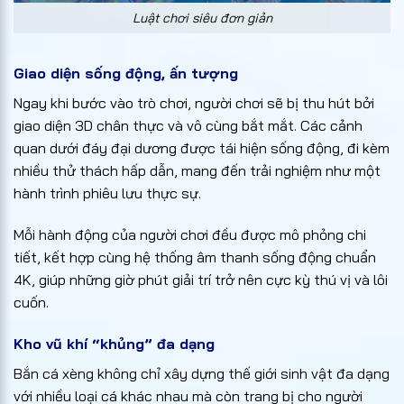
Luật chơi siêu đơn giản
Giao diện sống động, ấn tượng
Ngay khi bước vào trò chơi, người chơi sẽ bị thu hút bởi
giao diện 3D chân thực và vô cùng bắt mắt. Các cảnh
quan dưới đáy đại dương được tái hiện sống động, đi kèm
nhiều thử thách hấp dẫn, mang đến trải nghiệm như một
hành trình phiêu lưu thực sự.
Mỗi hành động của người chơi đều được mô phỏng chi
tiết, kết hợp cùng hệ thống âm thanh sống động chuẩn
4K, giúp những giờ phút giải trí trở nên cực kỳ thú vị và lôi
cuốn.
Kho vũ khí “khủng” đa dạng
Bắn cá xèng không chỉ xây dựng thế giới sinh vật đa dạng
với nhiều loại cá khác nhau mà còn trang bị cho người