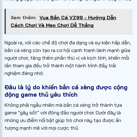
Xem thêm:
Vua Bắn Cá VZ99 - Hướng Dẫn
Cách Chơi Và Mẹo Chơi Dễ Thắng
Ngoài ra, với các chế độ chơi đa dạng và sự kiện hấp dẫn,
bắn cá xèng còn tạo ra cơ hội cạnh tranh lành mạnh giữa
người chơi, tăng thêm phần thú vị và kịch tính, khiến mỗi
lần tham gia đều trở thành một hành trình đầy trải
nghiệm đáng nhớ.
Đâu là lý do khiến bắn cá xèng được cộng
động game thủ yêu thích
Không phải ngẫu nhiên mà bắn cá xèng trở thành tựa
game “gây sốt” với đông đảo người chơi. Dưới đây là
những ưu điểm nổi bật giúp trò chơi này tạo được ấn
tượng mạnh mẽ với mọi cược thủ.