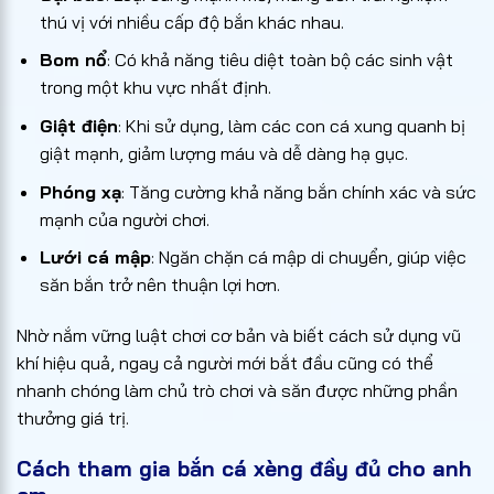
thú vị với nhiều cấp độ bắn khác nhau.
Bom nổ
: Có khả năng tiêu diệt toàn bộ các sinh vật
trong một khu vực nhất định.
Giật điện
: Khi sử dụng, làm các con cá xung quanh bị
giật mạnh, giảm lượng máu và dễ dàng hạ gục.
Phóng xạ
: Tăng cường khả năng bắn chính xác và sức
mạnh của người chơi.
Lưới cá mập
: Ngăn chặn cá mập di chuyển, giúp việc
săn bắn trở nên thuận lợi hơn.
Nhờ nắm vững luật chơi cơ bản và biết cách sử dụng vũ
khí hiệu quả, ngay cả người mới bắt đầu cũng có thể
nhanh chóng làm chủ trò chơi và săn được những phần
thưởng giá trị.
Cách tham gia bắn cá xèng đầy đủ cho anh