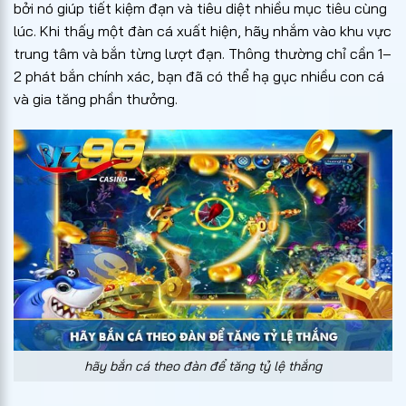
bởi nó giúp tiết kiệm đạn và tiêu diệt nhiều mục tiêu cùng
lúc. Khi thấy một đàn cá xuất hiện, hãy nhắm vào khu vực
trung tâm và bắn từng lượt đạn. Thông thường chỉ cần 1–
2 phát bắn chính xác, bạn đã có thể hạ gục nhiều con cá
và gia tăng phần thưởng.
hãy bắn cá theo đàn để tăng tỷ lệ thắng