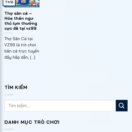
Th12
Thợ săn cá –
Hóa thân ngư
thủ lụm thưởng
cực đã tại vz99
Thợ Săn Cá tại
VZ99 là trò chơi
bắn cá trực tuyến
đầy hấp dẫn, [...]
TÌM KIẾM
DANH MỤC TRÒ CHƠI