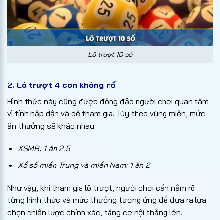
Lô trượt 10 số
2. Lô trượt 4 con không nổ
Hình thức này cũng được đông đảo người chơi quan tâm
vì tính hấp dẫn và dễ tham gia. Tùy theo vùng miền, mức
ăn thưởng sẽ khác nhau:
XSMB: 1 ăn 2.5
Xổ số miền Trung và miền Nam: 1 ăn 2
Như vậy, khi tham gia lô trượt, người chơi cần nắm rõ
từng hình thức và mức thưởng tương ứng để đưa ra lựa
chọn chiến lược chính xác, tăng cơ hội thắng lớn.