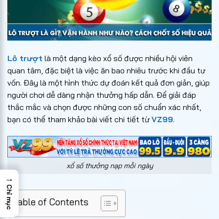
Lô trượt
là một dạng kèo xổ số được nhiều hội viên
quan tâm, đặc biệt là việc ăn bao nhiêu trước khi đầu tư
vốn. Đây là một hình thức dự đoán kết quả đơn giản, giúp
người chơi dễ dàng nhận thưởng hấp dẫn. Để giải đáp
thắc mắc và chọn được những con số chuẩn xác nhất,
bạn có thể tham khảo bài viết chi tiết từ
VZ99
.
xổ số thưởng nạp mỗi ngày
→
Chỉ mục
Table of Contents