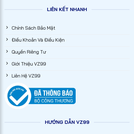
LIÊN KẾT NHANH
Chính Sách Bảo Mật
Điều Khoản Và Điều Kiện
Quyền Riêng Tư
Giới Thiệu VZ99
Liên Hệ VZ99
HƯỚNG DẪN VZ99