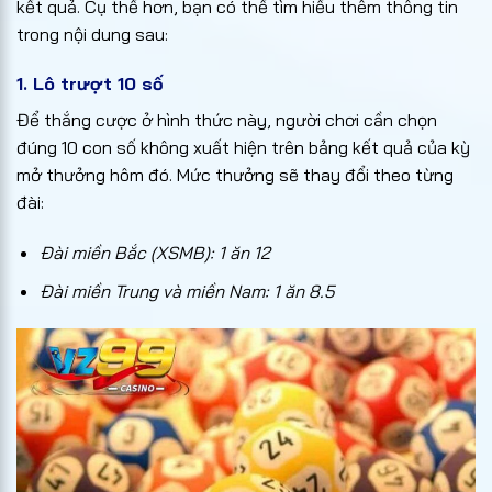
kết quả. Cụ thể hơn, bạn có thể tìm hiểu thêm thông tin
trong nội dung sau:
1. Lô trượt 10 số
Để thắng cược ở hình thức này, người chơi cần chọn
đúng 10 con số không xuất hiện trên bảng kết quả của kỳ
mở thưởng hôm đó. Mức thưởng sẽ thay đổi theo từng
đài:
Đài miền Bắc (XSMB): 1 ăn 12
Đài miền Trung và miền Nam: 1 ăn 8.5