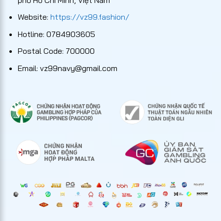
Website:
https://vz99.fashion/
Hotline: 0784903605
Postal Code: 700000
Email:
vz99navy@gmail.com